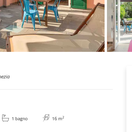
pezia
2
1 bagno
16 m