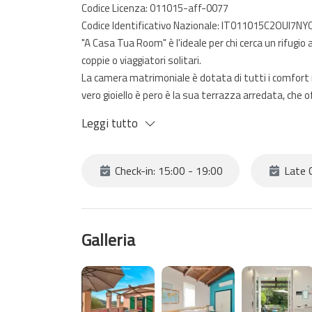
Codice Licenza: 011015-aff-0077
Codice Identificativo Nazionale: IT011015C2OUI7N
"A Casa Tua Room" è l'ideale per chi cerca un rifugio
coppie o viaggiatori solitari.
La camera matrimoniale è dotata di tutti i comfort m
vero gioiello è pero è la sua terrazza arredata, che 
aria mattutina o un romantico tramonto.
Leggi tutto
Check-in: 15:00 - 19:00
Late C
Galleria