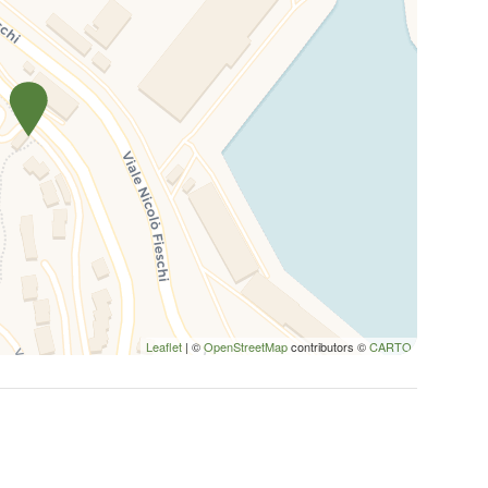
Leaflet
| ©
OpenStreetMap
contributors ©
CARTO