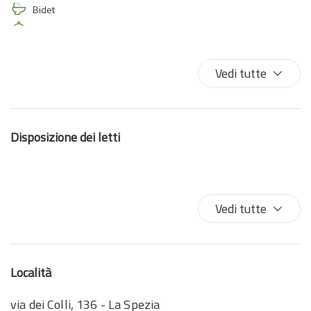
Bidet
Cucina
Culle
Divano letto
Vedi tutte
Doccia
Fornelli
Forno
Disposizione dei letti
Forno a microonde
Frigorifero
Gabinetto
Giardino
Vedi tutte
Internet wireless
Lavastoviglie
Lavatrice
Località
Lavatrice/Asciugatrice
Lettino per bambini
via dei Colli, 136 - La Spezia