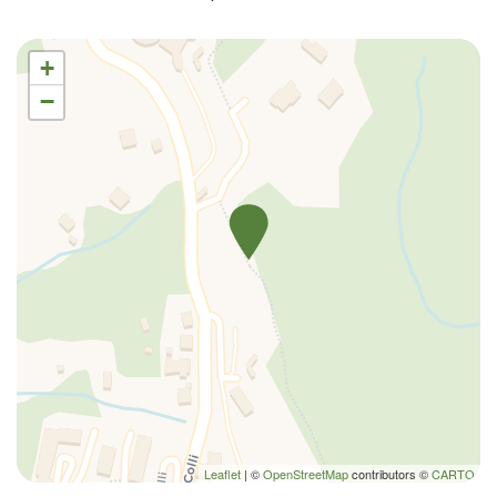
Letto matrimoniale
Macchina caffè/te
+
Parcheggio gratuito
−
Patio scoperto
Phon
Piatti e ciotole
Piatti e Posate
Riscaldamento / Condizionatore autonomo
TV
TV a colori
Vista sull'acqua
Leaflet
| ©
OpenStreetMap
contributors ©
CARTO