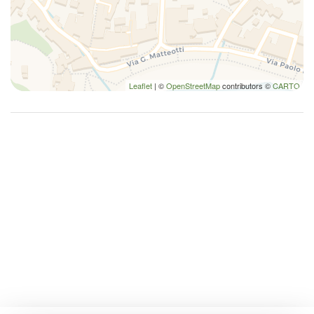
Pentole e padelle
Phon
Piatti
Piatti e ciotole
Piatti e Posate
Leaflet
| ©
OpenStreetMap
contributors ©
CARTO
Rilevatore di monossido di carbonio
Riscaldamento
Riscaldamento autonomo
Riscaldamento / Condizionatore autonomo
TV
TV
TV a colori
Utensili