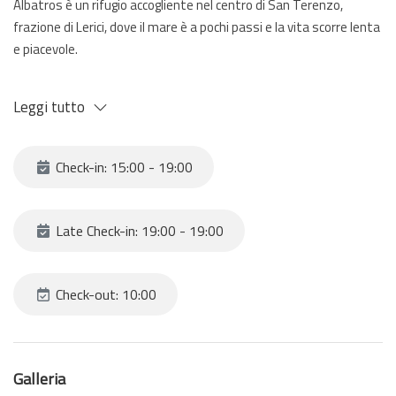
Albatros è un rifugio accogliente nel centro di San Terenzo,
frazione di Lerici, dove il mare è a pochi passi e la vita scorre lenta
e piacevole.
Situato al terzo piano di un condominio con ascensore, è pensato
Leggi tutto
per chi desidera comfort e libertà senza rinunciare alla comodità
della posizione centrale.
Check-in: 15:00 - 19:00
Può ospitare fino a 4 persone, grazie a una luminosa camera
matrimoniale e a un comodo divano letto nel soggiorno. Gli spazi
sono funzionali e ben organizzati, ideali sia per coppie che per
Late Check-in: 19:00 - 19:00
famiglie o piccoli gruppi.
Dispone di una cucina nuova completamente attrezzata,
Check-out: 10:00
perfetta per preparare i tuoi piatti preferiti, e di una lavatrice per
soggiorni più lunghi. L’aria condizionata garantisce comfort anche
nelle giornate più calde, mentre il Wi-Fi incluso ti permette di
Galleria
restare sempre connesso.