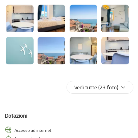
Albatros è il punto di partenza ideale per esplorare le meraviglie
della Liguria di Levante, ma anche il luogo perfetto dove tornare e
rilassarsi dopo una giornata tra mare, borghi e sentieri
panoramici.
✨ Qui ogni soggiorno si trasforma in una piccola fuga dalla
routine.
Vedi tutte (23 foto)
Dotazioni
Accesso ad internet