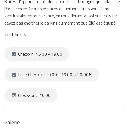
Bluì est l'appartament idéal pour visiter le magnifique village de
Portovenere. Grands espaces et finitions fines vous feront
sentir vraiment en vacance, en considerant aussi que vous ne
devez pas chercher le parking du moment que Bluì est équipé
d'un espace de stationnement privé à deux minutes de l'entrée.
Tout lire
Une chambre double et une chambre à deux lits, un grand séjour
avec la table à manger, une cuisine et une salle de bain
contribuent à rendre cet appartement unique, parfait pour les
Check-in: 15:00 - 19:00
familles et les passionés du soleil et de la mer de la Ligurie.
Late Check-in: 19:00 - 19:00 (+20,00€)
Check-out: 10:00
Galerie