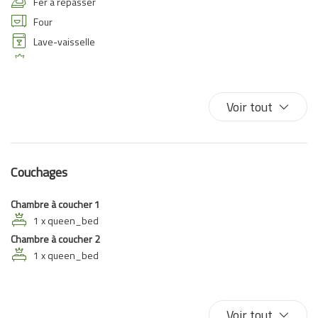
Fer à repasser
Four
Lave-vaisselle
Lit double
Lit simple
Parking
Voir tout
Parking gratuit
Sèche-cheveux
Table à repasser
Couchages
Chambre à coucher 1
1 x queen_bed
Chambre à coucher 2
1 x queen_bed
Voir tout