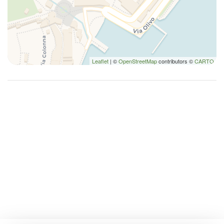
Leaflet
| ©
OpenStreetMap
contributors ©
CARTO