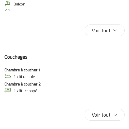
Balcon
Balcon/terrasse
Bidet
Canapé
Voir tout
Canapé-lit
Cintres
Cuisine
Couchages
Cuisinière
Douche
Chambre à coucher 1
Eau chaude
1 x lit double
Chambre à coucher 2
Entrée privée
1 x lit- canapé
Frigo
Internet sans fil
Les essentiels
Voir tout
Linge de lit
Lit double