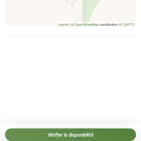
Leaflet
| ©
OpenStreetMap
contributors ©
CARTO
Tel. (+39) 0187 1560067
info@terremarine.it
Vérifier la disponibilité
Scrivici su WhatsApp