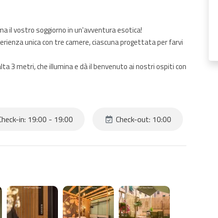
ma il vostro soggiorno in un'avventura esotica!
sperienza unica con tre camere, ciascuna progettata per farvi
ta 3 metri, che illumina e dà il benvenuto ai nostri ospiti con
 con bagno privato in camera, sono arredate con cura per
sione, un angolo cottura ed una terrazza con decorazioni che
heck-in: 19:00 - 19:00
Check-out: 10:00
ale e la sua terrazza privata.
 pausa dalla routine quotidiana e vuole vivere un'esperienza
 dalla magia della natura, senza rinunciare ai comfort della
scinante!