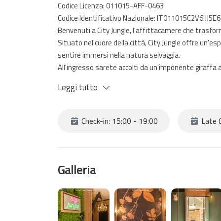
Codice Licenza: 011015-AFF-0463
Codice Identificativo Nazionale: IT011015C2V6IJJ5E6
Benvenuti a City Jungle, l'affittacamere che trasfor
Situato nel cuore della città, City Jungle offre un'e
sentire immersi nella natura selvaggia.
All'ingresso sarete accolti da un'imponente giraffa al
un tocco di meraviglia e fascino.
Leggi tutto
Le nostre camere, Stone, Toucan e Garden, ciascuna
garantire comfort e un'esperienza memorabile.
Inoltre a disposizione di tutti gli ospiti, in condivi
Check-in: 15:00 - 19:00
Late C
evocano la serenità e la freschezza della natura.
La camera Garden vi accoglierà con il letto matrimoni
Galleria
City Jungle è la scelta perfetta per chi desidera una
indimenticabile. Prenotate ora e lasciatevi avvolgere
vita moderna.
Vi aspettiamo per offrirvi un soggiorno unico e affa