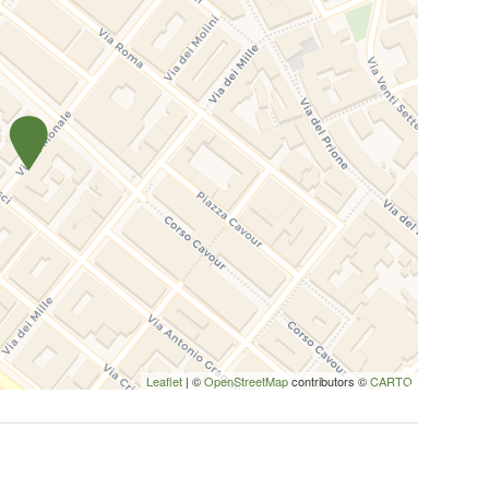
Leaflet
| ©
OpenStreetMap
contributors ©
CARTO