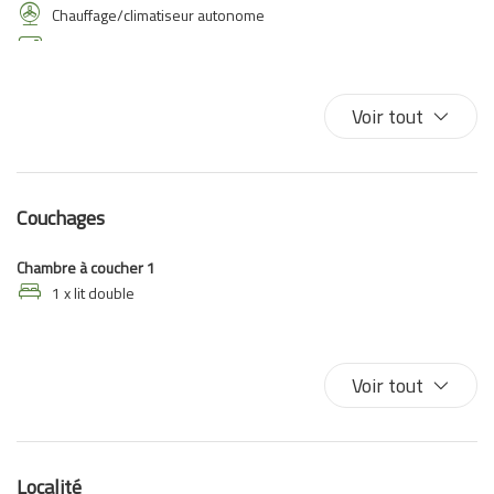
Chauffage/climatiseur autonome
Climatisation
Climatiseur autonome
Cuisine
Voir tout
Douche
Eau chaude
Four à microondes
Couchages
Frigo
Internet sans fil
Chambre à coucher 1
Linge de lit
1 x lit double
Lit double
Mini-frigo
Voir tout
Salle de bain privée
Sèche-cheveux
Shampooing
TV
Localité