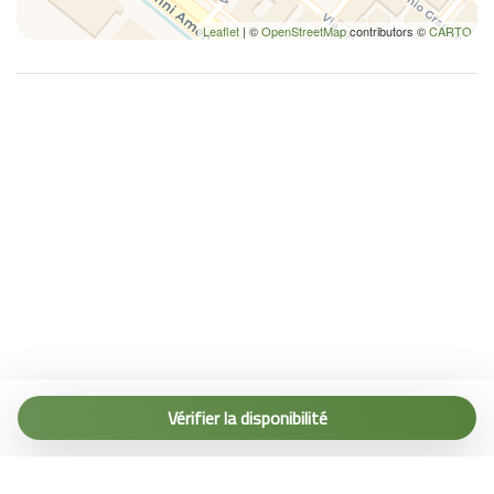
Leaflet
| ©
OpenStreetMap
contributors ©
CARTO
Tel. (+39) 0187 1560067
info@terremarine.it
Vérifier la disponibilité
Scrivici su WhatsApp