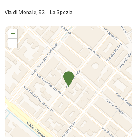
WC
Via di Monale, 52 - La Spezia
TV
+
−