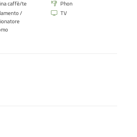
na caffè/te
Phon
damento /
TV
ionatore
omo