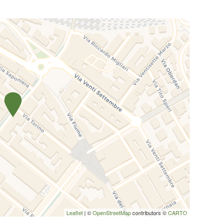
Leaflet
| ©
OpenStreetMap
contributors ©
CARTO