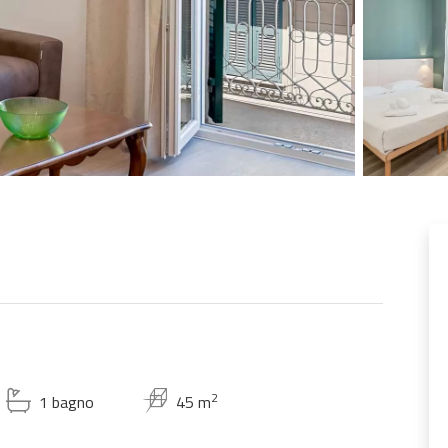
2
1 bagno
45 m