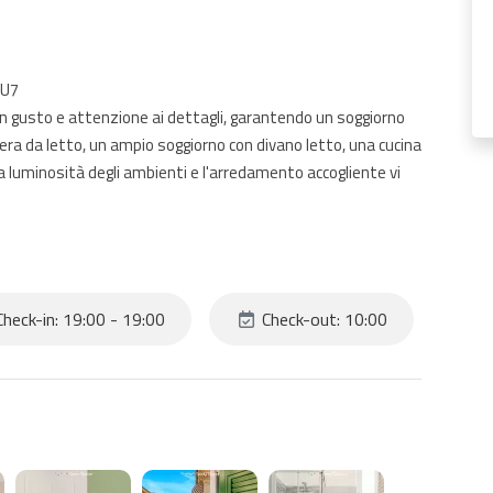
NU7
n gusto e attenzione ai dettagli, garantendo un soggiorno
era da letto, un ampio soggiorno con divano letto, una cucina
uminosità degli ambienti e l'arredamento accogliente vi
oi punti di forza. A pochi passi troverete la stazione
nte le famose Cinque Terre, e tutti i principali servizi come
heck-in: 19:00 - 19:00
Check-out: 10:00