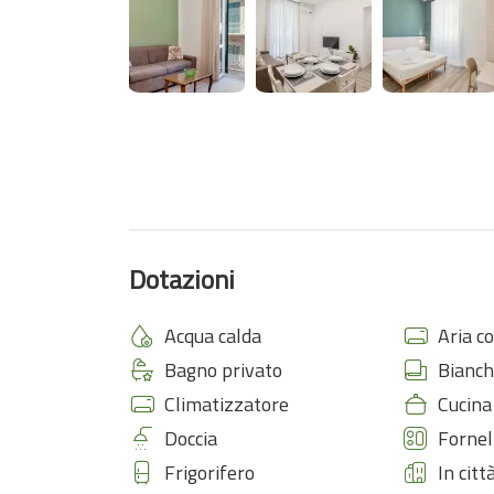
Dotazioni
Acqua calda
Aria c
Bagno privato
Bianch
Climatizzatore
Cucina
Doccia
Fornel
Frigorifero
In citt