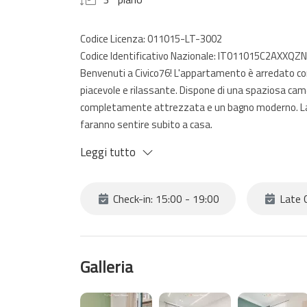
Codice Licenza: 011015-LT-3002
Codice Identificativo Nazionale: IT011015C2AXXQZ
Benvenuti a Civico76! L'appartamento è arredato co
piacevole e rilassante. Dispone di una spaziosa cam
completamente attrezzata e un bagno moderno. La l
faranno sentire subito a casa.
La posizione centrale dell'appartamento è uno dei su
Leggi tutto
ferroviaria, che vi permetterà di raggiungere facilme
supermercati, ristoranti, bar e negozi.
Check-in: 15:00 - 19:00
Late C
Galleria