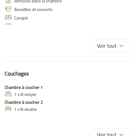
Armoires dans la chambre
Assiettes et couverts
Canapé
Canapé-lit
Cintres
Cuisine
Voir tout
Cuisinière
Douche
Eau chaude
Couchages
Entrée privée
Four à microondes
Chambre à coucher 1
Internet sans fil
1 x lit simple
Chambre à coucher 2
Lave-linge
1 x lit double
Les essentiels
Linge de lit
Lit double
Voir tout