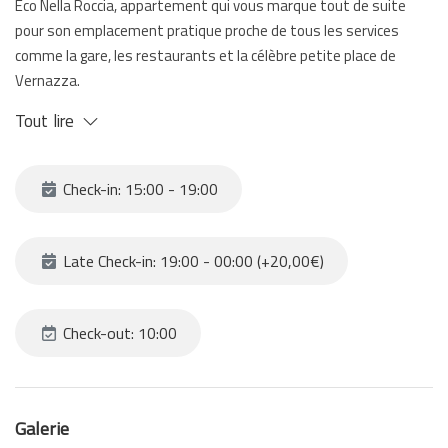
Eco Nella Roccia, appartement qui vous marque tout de suite
pour son emplacement pratique proche de tous les services
comme la gare, les restaurants et la célèbre petite place de
Vernazza.
L'appartement a été entièrement rénové et ses intérieurs
Tout lire
colorés vous permettent de vivre des vacances agréables et
sans soucis avec les amis ou la famille. Situé à 5 minutes à pied
de la gare, Eco nella Roccia est equipé d'un salon avec salle à
Check-in: 15:00 - 19:00
manger, deux chambres à coucher, dont une avec lit double et
l'autre avec lit simple , le tout couronné par une kitchenette et
une salle de bain avec douche.
Late Check-in: 19:00 - 00:00 (+20,00€)
Check-out: 10:00
Galerie