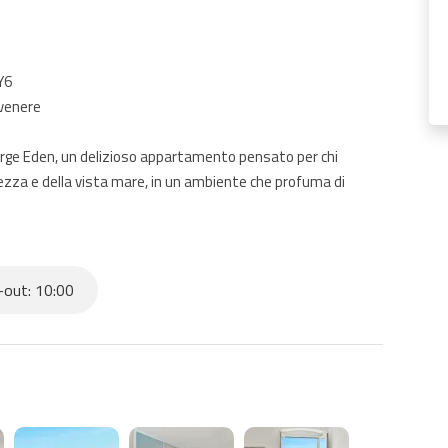
Y6
ovenere
 sorge Eden, un delizioso appartamento pensato per chi
llezza e della vista mare, in un ambiente che profuma di
-out: 10:00
 notti tranquille e rigeneranti
ttura, per momenti di relax o per ospitare amici e familiari
un caffè al mattino o brindare al tramonto, godendosi il