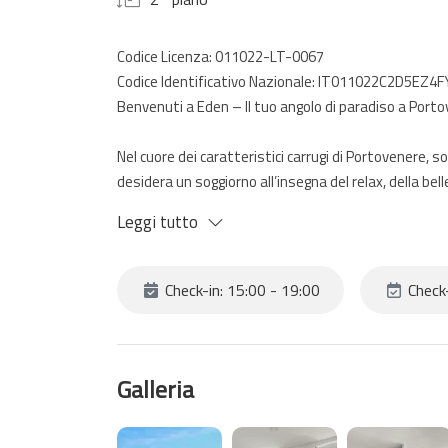
Codice Licenza: 011022-LT-0067
Codice Identificativo Nazionale: IT011022C2D5EZ4F
Benvenuti a Eden – Il tuo angolo di paradiso a Port
Nel cuore dei caratteristici carrugi di Portovenere,
desidera un soggiorno all’insegna del relax, della be
storia del luogo.
Leggi tutto
Cosa offre Eden:
Check-in: 15:00 - 19:00
Check
Un’accogliente zona notte con letto matrimoniale per
Una luminosa zona living con divano letto e angolo co
Galleria
Un fantastico balcone vista mare, dove sorseggiare 
panorama mozzafiato