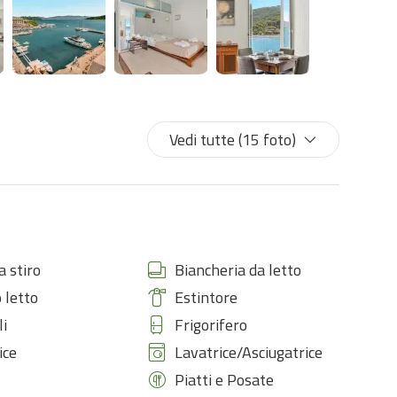
ici e suggestivi del borgo, a pochi passi dal mare e da tutte le
n l auto davanti all'entrata dell'appartamento. Per arrivare
Vedi tutte (15 foto)
 suono delle onde e vivi un’esperienza indimenticabile.
so.
a stiro
Biancheria da letto
 letto
Estintore
li
Frigorifero
ice
Lavatrice/Asciugatrice
Piatti e Posate