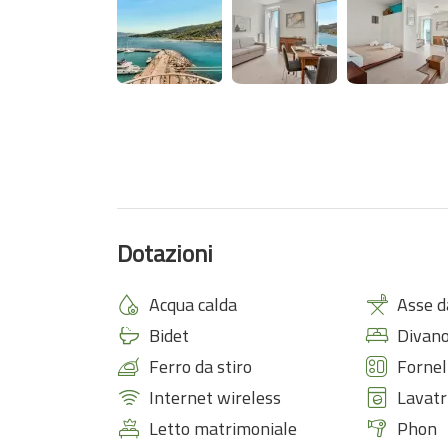
Eden si trova in una posizione unica, tra i vicoli stor
meraviglie di Portovenere.
Essendo il centro storico non è possibile arrivare co
ad esso è necessario salire delle scale.
Lasciati incantare dalla magia del luogo, rilassati al
Eden ti aspetta… per farti sentire davvero in paradi
Dotazioni
Acqua calda
Asse d
Bidet
Divano
Ferro da stiro
Fornel
Internet wireless
Lavatr
Letto matrimoniale
Phon