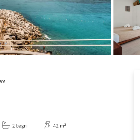
ere
2
2 bagni
42 m