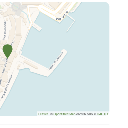
Leaflet
| ©
OpenStreetMap
contributors ©
CARTO