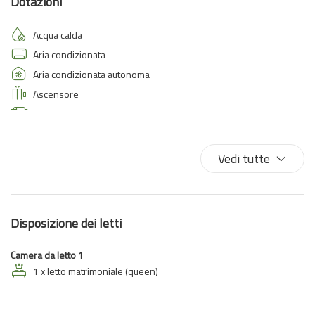
Dotazioni
Acqua calda
Aria condizionata
Aria condizionata autonoma
Ascensore
Asciugamani
Asse da stiro
Bagno privato
Vedi tutte
Balcone
Biancheria da letto
Bidet
Disposizione dei letti
Cucina
Divano letto
Camera da letto 1
Doccia
1 x letto matrimoniale (queen)
Ferro da stiro
Fornelli