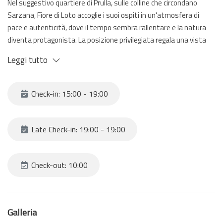
Nel suggestivo quartiere di Prulla, sulle colline che circondano
Sarzana, Fiore di Loto accoglie i suoi ospiti in un'atmosfera di
pace e autenticità, dove il tempo sembra rallentare e la natura
diventa protagonista. La posizione privilegiata regala una vista
straordinaria che si apre sulla vallata e si estende fino al mare,
Leggi tutto
offrendo scenari sempre diversi e tramonti capaci di lasciare il
segno.
Check-in: 15:00 - 19:00
Questa elegante casa indipendente, immersa nel verde e nella
tranquillità, è il luogo ideale per famiglie numerose e gruppi di
amici che desiderano condividere momenti speciali senza
Late Check-in: 19:00 - 19:00
rinunciare al comfort e alla privacy. Può ospitare fino a nove
persone e si sviluppa su due piani, con cinque camere da letto
luminose e accoglienti, di cui quattro matrimoniali e una singola,
Check-out: 10:00
pensate per garantire relax e riposo dopo una giornata alla
scoperta del territorio.
Galleria
Gli ampi spazi esterni invitano a vivere la casa in ogni momento