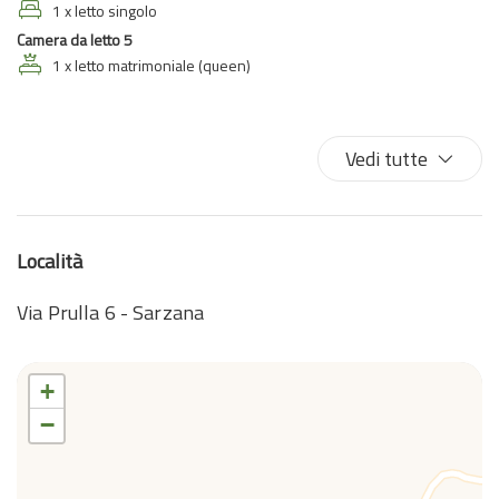
Doccia
1 x letto singolo
Estintore
Camera da letto 5
Ferro da stiro
1 x letto matrimoniale (queen)
Fornelli
Forno
Vedi tutte
Forno a microonde
Frigorifero
Gabinetto
Giardino
Località
Internet wireless
Via Prulla 6 - Sarzana
Lavastoviglie
Lavatrice
Lavatrice/Asciugatrice
+
Letti matrimoniali
−
Letto singolo
Macchina caffè/te