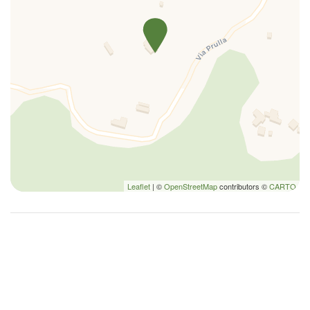
Nozioni di base sulla cucina
Parcheggio
Parcheggio gratuito
Pentole e padelle
Phon
Piatti
Piatti e ciotole
Piatti e Posate
Rilevatore di monossido di carbonio
Riscaldamento / Condizionatore autonomo
Leaflet
| ©
OpenStreetMap
contributors ©
CARTO
TV
TV
TV a colori
Utensili
Vasca