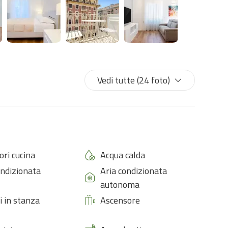
anti bagni, entrambi dotati di docce con cromoterapia,
 dopo aver esplorato i meravigliosi paesaggi liguri. L’aria
ce inoltre il massimo comfort in ogni stagione.
nto di partenza ideale per scoprire le meraviglie delle
e il luogo perfetto in cui tornare per rallentare, rilassarsi e
Vedi tutte (24 foto)
a bellezza del panorama.
azio dove sentirsi bene, tra comfort moderni, luce e il
ori cucina
Acqua calda
ondizionata
Aria condizionata
autonoma
 in stanza
Ascensore