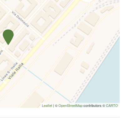
Leaflet
| ©
OpenStreetMap
contributors ©
CARTO