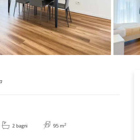
a
2
2 bagni
95 m