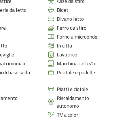
atrice
Asse da stiro
eria da letto
Bidet
Divano letto
ore
Ferro da stiro
Forno a microonde
tto
In città
oviglie
Lavatrice
matrimoniali
Macchina caffè/te
i di base sulla
Pentole e padelle
Piatti e ciotole
ldamento
Riscaldamento
autonomo
TV a colori