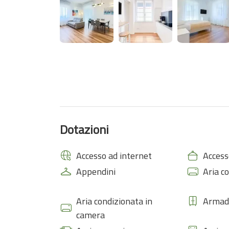
Un vero tocco speciale è rappresentato dai due eleg
pensate per regalare un momento di benessere e relax
condizionata presente in tutta la proprietà garantis
La posizione strategica rende GF Seaview House il pu
Cinque Terre, Portovenere e la Riviera Ligure, ma anch
lasciarsi accompagnare dalla quiete del mare e dall
GF Seaview House non è solo un soggiorno, ma uno sp
fascino autentico del mare di La Spezia.
Dotazioni
Accesso ad internet
Access
Appendini
Aria c
Aria condizionata in
Armadi
camera