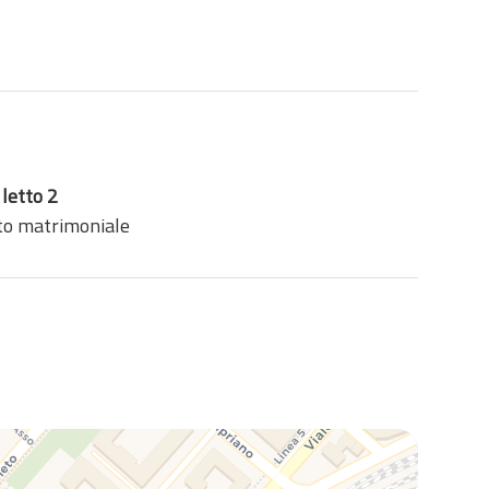
letto 2
tto matrimoniale