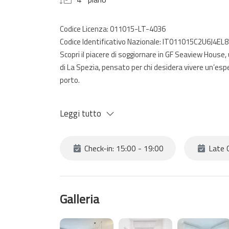
Codice Licenza: 011015-LT-4036
Codice Identificativo Nazionale: IT011015C2U6J4EL
Scopri il piacere di soggiornare in GF Seaview Hous
di La Spezia, pensato per chi desidera vivere un’espe
porto.
Situata al quarto piano con ascensore, questa casa 
Leggi tutto
raffinati, curati nei dettagli e progettati per far se
luminosità naturale e scorci suggestivi sul porto, 
della giornata.
Check-in: 15:00 - 19:00
Late C
Perfetta per famiglie, coppie o gruppi di amici, GF S
due spaziose camere matrimoniali e al comodo diva
ogni comfort, è ideale per condividere colazioni len
Galleria
presenza di lavatrice e asciugatrice rende il soggiorn