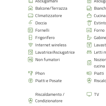
Asciugamani
Asciug
Balcone/Terrazza
Bianch
Climatizzatore
Cucina
Doccia
Estint
Fornelli
Forno
Frigorifero
Gabine
Internet wireless
Lavast
Lavatrice/Asciugatrice
Letti 
Non fumatori
Nozion
cucina
Phon
Piatti
Piatti e Posate
Risca
Riscaldamento /
TV
Condizionatore