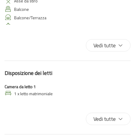
Asse da stiro
Balcone
Balcone/Terrazza
Cucina
Divano letto
Doccia
Vedi tutte
Ferro da stiro
Fornelli
Forno a microonde
Disposizione dei letti
Lavatrice
Letto matrimoniale
Camera da letto 1
Macchina caffè/te
1 x letto matrimoniale
Phon
Riscaldamento / Condizionatore autonomo
Vedi tutte
TV
TV a colori