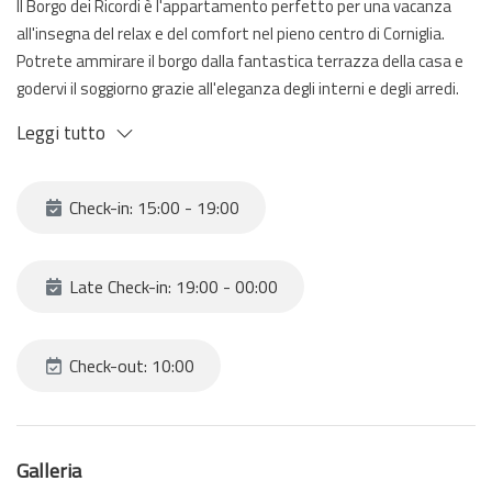
Il Borgo dei Ricordi è l'appartamento perfetto per una vacanza
all'insegna del relax e del comfort nel pieno centro di Corniglia.
Potrete ammirare il borgo dalla fantastica terrazza della casa e
godervi il soggiorno grazie all'eleganza degli interni e degli arredi.
La casa è composta da una zona living con aria condizionata e
Leggi tutto
divano letto, cucina, bagno, camera matrimoniale e terrazza per
momenti di pura serenità.
Porterete con voi fantastici ricordi e indimenticabili momenti
Check-in: 15:00 - 19:00
grazie al Borgo dei Ricordi.
Late Check-in: 19:00 - 00:00
Check-out: 10:00
Galleria