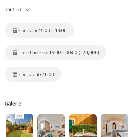
distante. Le tout couronné par une touche magique appportée
Tout lire
par le jardin extérieur.
Idéal pour les passionés de la nature et de la tranquillité, ce jardin
secret se révèlera petit à petit, en semblant comme un cadre en
Check-in: 15:00 - 19:00
plein air de Monet.
Late Check-in: 19:00 - 00:00 (+20,00€)
Check-out: 10:00
Galerie