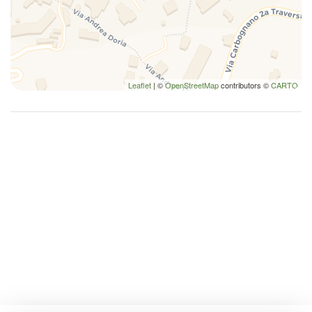
Leaflet
| ©
OpenStreetMap
contributors ©
CARTO