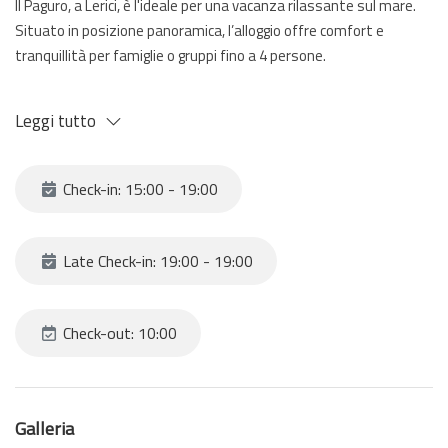
Il Paguro, a Lerici, è l'ideale per una vacanza rilassante sul mare.
Situato in posizione panoramica, l’alloggio offre comfort e
tranquillità per famiglie o gruppi fino a 4 persone.
Caratteristiche principali:
Leggi tutto
2 camere da letto accoglienti
Check-in: 15:00 - 19:00
Soggiorno luminoso
Cucina attrezzata
Late Check-in: 19:00 - 19:00
Terrazzino privato con splendida vista mare
Check-out: 10:00
Parcheggio privato incluso
Perfetto per godersi il mare, le passeggiate lungo il porto e le
Galleria
bellezze naturali di Lerici e del Golfo dei Poeti.