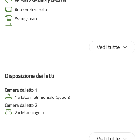
Animali domestici permessi
Aria condizionata
Asciugamani
Asse da stiro
Balcone
Balcone/Terrazza
Vedi tutte
Biancheria da letto
Bidet
Cucina
Disposizione dei letti
Doccia
Ferro da stiro
Camera da letto 1
Fornelli
1 x letto matrimoniale (queen)
Camera da letto 2
Forno
2 x letto singolo
Frigorifero
Gabinetto
Internet wireless
Vedi tutte