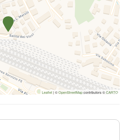
Leaflet
| ©
OpenStreetMap
contributors ©
CARTO