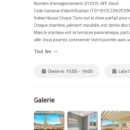
Numéro d'enregistrement: 011015-AFF-0443
Code national d'identification: IT011015C22KLPCX9
Italian House Cinque Terre est le choix parfait pour 
Chaque chambre, joliment meublée, est dotée des to
Mais le vrai bijou est la terrasse panoramique, par
ville: Vous pourrez commencer Votre journée avec un 
conclure avec un verre de vin sous le ciel étoilé.
Tout lire
La chambre 1 se compose de deux chambres à couche
Vous n’avez plus que réserver Votre chambre préfé
Check-in: 15:00 - 19:00
Late C
Galerie