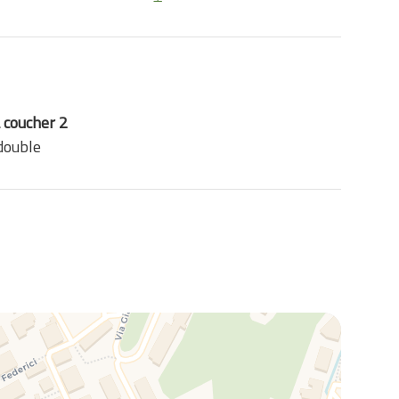
 coucher 2
 double