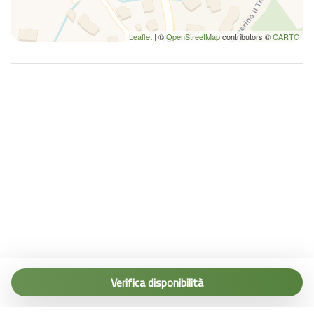
Leaflet
| ©
OpenStreetMap
contributors ©
CARTO
Tel. (+39) 0187 1560067
info@terremarine.it
Verifica disponibilità
Scrivici su WhatsApp