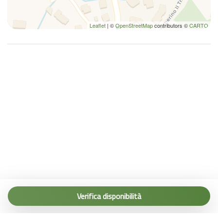
Leaflet
| ©
OpenStreetMap
contributors ©
CARTO
Tel. (+39) 0187 1560067
info@terremarine.it
Verifica disponibilità
Scrivici su WhatsApp