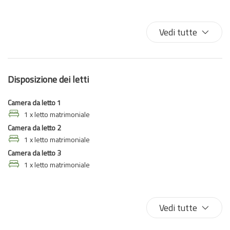
Asciugamani
Bagno privato
Vedi tutte
Biancheria da letto
Bidet
Camera da letto con chiusura
Disposizione dei letti
Centro
Climatizzatore
Camera da letto 1
Doccia
1 x letto matrimoniale
Camera da letto 2
Internet wireless
1 x letto matrimoniale
Letti matrimoniali
Camera da letto 3
Letto matrimoniale
1 x letto matrimoniale
Occorrente essenziale
Phon
Riscaldamento / Condizionatore autonomo
Vedi tutte
Scrivania
Shampoo