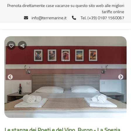
Prenota direttamente case vacanze su questo sito web alle migliori
tariffe online
info@terremarine.it
Tel. (+39) 0187 1560067
Previous
Nex
Le stanze dei Poeti e del Vino, Byron - La Spezia