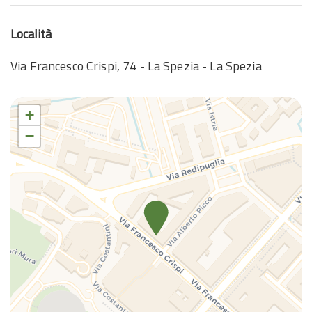
TV
Località
TV
Via Francesco Crispi, 74 - La Spezia - La Spezia
+
−