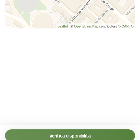
Leaflet
| ©
OpenStreetMap
contributors ©
CARTO
Tel. (+39) 0187 1560067
info@terremarine.it
Verifica disponibilità