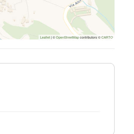
Leaflet
| ©
OpenStreetMap
contributors ©
CARTO