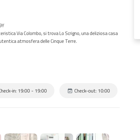
9Y
teristica Via Colombo, si trova Lo Scrigno, una deliziosa casa
autentica atmosfera delle Cinque Terre.
divano letto, perfetta per ospitare fino a più persone
heck-in: 19:00 - 19:00
Check-out: 10:00
tagione
trete raggiungere facilmente negozi, ristoranti, il mare e la