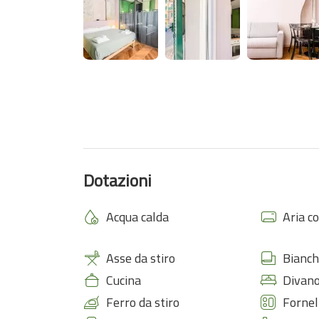
Lo Scrigno è la scelta ideale per coppie, famiglie o p
autentico nel cuore delle Cinque Terre.
Dotazioni
Acqua calda
Aria c
Asse da stiro
Bianch
Cucina
Divano
Ferro da stiro
Fornel