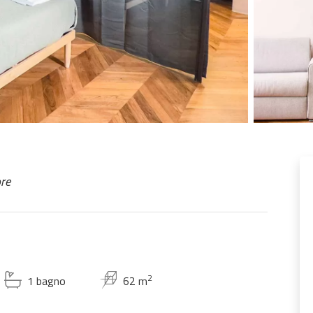
re
2
1 bagno
62 m