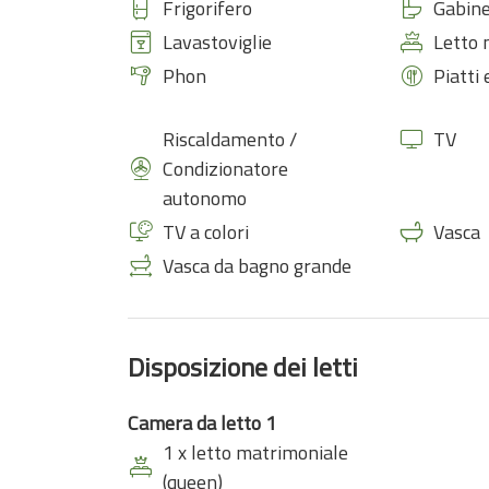
Frigorifero
Gabine
Lavastoviglie
Letto 
Phon
Piatti
Riscaldamento /
TV
Condizionatore
autonomo
TV a colori
Vasca
Vasca da bagno grande
Disposizione dei letti
Camera da letto 1
1 x letto matrimoniale
(queen)