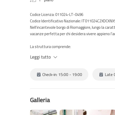
Codice Licenza: 011024-LT-0496
Codice Identificativo Nazionale: IT011024C2XDCKNX
Nell'incantevole borgo di Riomaggiore, lungo la carat
vacanze perfetta per chi desidera vivere appieno l'
La struttura comprende:
una confortevole camera da letto
Leggi tutto
un bagno con vasca, ideale per il relax
una cucina-soggiorno completamente attrezzata con 
Check-in: 15:00 - 19:00
Late C
Tra i servizi disponibili:
Wi-Fi gratuito
Aria condizionata, per il massimo comfort in ogni s
Galleria
Grazie alla sua posizione centrale su Via Colombo, po
stazione ferroviaria.