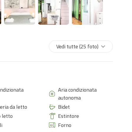
iccoli gruppi che desiderano un soggiorno confortevole e
Vedi tutte (25 foto)
ondizionata
Aria condizionata
autonoma
eria da letto
Bidet
 letto
Estintore
li
Forno