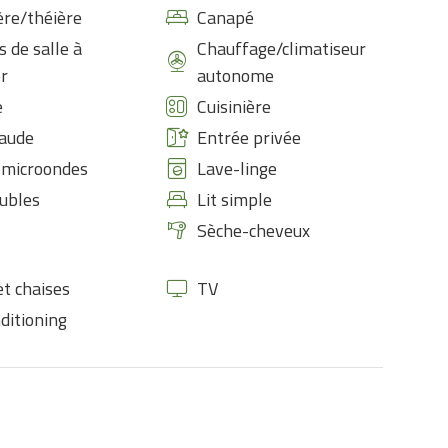
ère/théière
Canapé
s de salle à
Chauffage/climatiseur
r
autonome
e
Cuisinière
aude
Entrée privée
 microondes
Lave-linge
oubles
Lit simple
Sèche-cheveux
et chaises
TV
nditioning