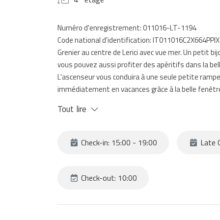
Numéro d'enregistrement: 011016-LT-1194
Code national d'identification: IT011016C2X664PPIX
Grenier au centre de Lerici avec vue mer. Un petit bi
vous pouvez aussi profiter des apéritifs dans la belle
L'ascenseur vous conduira à une seule petite rampe
immédiatement en vacances grâce à la belle fenêtre q
séjour avec le canapé lit et le coin cuisine est équip
Tout lire
fait de belles poutres en bois caractéristiques du li
à côté de la place principale de Lerici, où les mei
au dessous des étoiles et très proches à la mer. À 
Check-in: 15:00 - 19:00
Late C
magasins du centre et les petits supermarchés ou p
poisson est situé au quai qui est à quelques minute
En montant les escaliers du port vous pouvez aussi 
Check-out: 10:00
inoubliable.