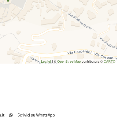
Leaflet
| ©
OpenStreetMap
contributors ©
CARTO
.it
Scrivici su WhatsApp