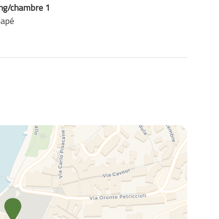
ing/chambre 1
napé