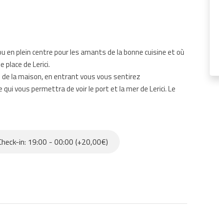
jou en plein centre pour les amants de la bonne cuisine et où
 place de Lerici.
 de la maison, en entrant vous vous sentirez
ui vous permettra de voir le port et la mer de Lerici. Le
é de tout confort et l'escalier à coté vous conduira au grenier
eu. Magnolia est situé
lleurs restaurants aménagent des espaces extérieurs magiques
quelques pas de la maison vous trouverez aussi les
heck-in: 19:00 - 00:00 (+20,00€)
ourriez dégouter les spécialités liguriennes. Le marché du
s à pied.
arriver au château de Lerici pour prendre une photo