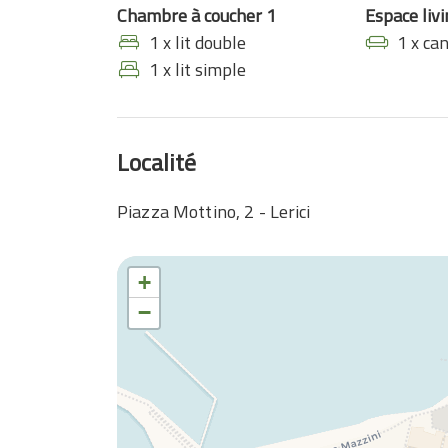
Chambre à coucher 1
Espace liv
1 x lit double
1 x ca
1 x lit simple
Localité
Piazza Mottino, 2 - Lerici
+
−