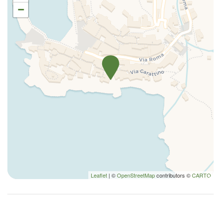
−
Lavatrice/Asciugatrice
Letto matrimoniale
Macchina caffè/te
Nozioni di base sulla cucina
Occorrente essenziale
Pentole e padelle
Phon
Piatti e ciotole
Piatti e Posate
Rilevatore di fumo
Rilevatore di monossido di carbonio
Riscaldamento / Condizionatore autonomo
Leaflet
| ©
OpenStreetMap
contributors ©
CARTO
Shampoo
Toaster