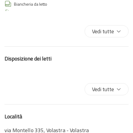
Biancheria da letto
Bidet
Giardino
Internet wireless
Vedi tutte
Letto matrimoniale
Occorrente essenziale
Parcheggio
Disposizione dei letti
Parcheggio gratuito
Phon
Vista sull'acqua
Vedi tutte
Località
via Montello 335, Volastra - Volastra