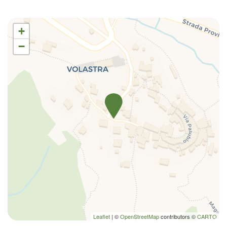
+
−
Leaflet
| ©
OpenStreetMap
contributors ©
CARTO