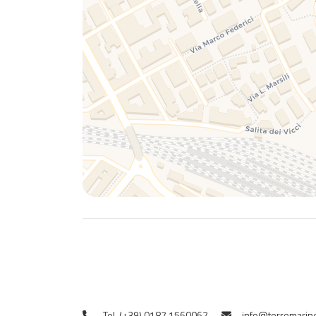
Tel. (+39) 0187 1560067
info@terremarine