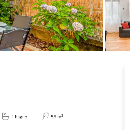
2
1 bagno
55 m