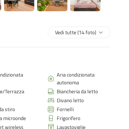
Vedi tutte (14 foto)
ondizionata
Aria condizionata
autonoma
e/Terrazza
Biancheria da letto
Divano letto
da stiro
Fornelli
a microonde
Frigorifero
et wireless
Lavastoviglie