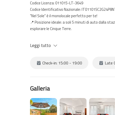
Codice Licenza: 011015-LT-3649
Codice Identificativo Nazionale: IT011015C2G24P8
"Nel Sole" è il monolocale perfetto per te!
📍 Posizione ideale: a soli 5 minuti di auto dalla sta
esplorare le Cinque Terre.
🛏️ Spazioso e confortevole: monolocale ampio con l
Leggi tutto
famiglie o piccoli gruppi (fino a 4 persone).
🍳 Angolo cottura attrezzato: tutto il necessario p
Check-in: 15:00 - 19:00
Late C
🌿 Terrazza esterna arredata: rilassati all’aperto con
🏡 Wi-Fi e aria condizionata
Galleria
Prenota ora la tua vacanza "Nel Sole" e vivi La Spezi