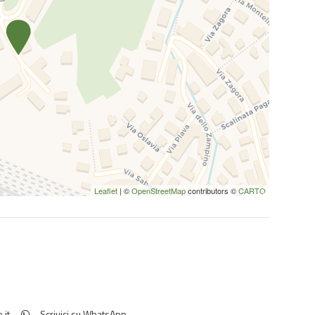
Leaflet
| ©
OpenStreetMap
contributors ©
CARTO
.it
Scrivici su WhatsApp