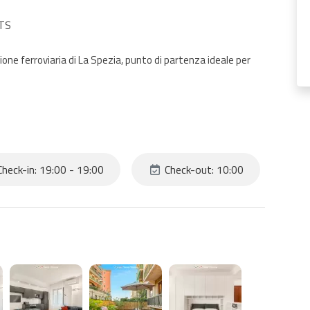
NTS
zione ferroviaria di La Spezia, punto di partenza ideale per
etto matrimoniale e divano letto, perfetto per coppie,
er cucinare in autonomia.
heck-in: 19:00 - 19:00
Check-out: 10:00
 tavolo e sedie, ideale per colazioni o cene all’aria aperta.
a come un vero local!