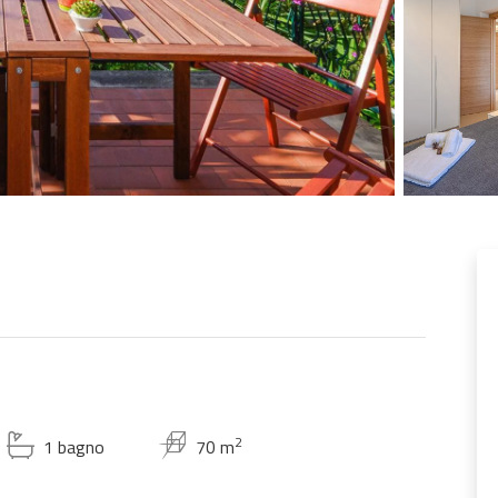
2
1 bagno
70 m