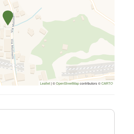
Leaflet
| ©
OpenStreetMap
contributors ©
CARTO