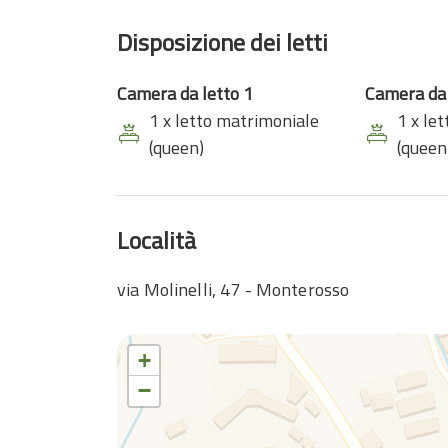
Disposizione dei letti
Camera da letto 1
Camera da 
1 x letto matrimoniale
1 x le
(queen)
(queen
Località
via Molinelli, 47 - Monterosso
+
−