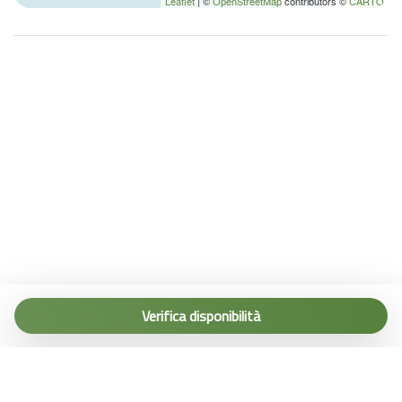
Leaflet
| ©
OpenStreetMap
contributors ©
CARTO
Tel. (+39) 0187 1560067
info@terremarine.it
Verifica disponibilità
Scrivici su WhatsApp