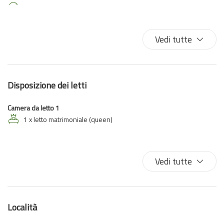
Balcone/Terrazza
Biancheria da letto
Bidet
Vedi tutte
Internet wireless
Letto matrimoniale
Macchina caffè/te
Disposizione dei letti
Phon
TV
Camera da letto 1
Vista sul golfo
1 x letto matrimoniale (queen)
Vista sull'acqua
Vedi tutte
Località