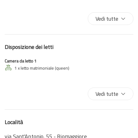
Bidet
Doccia
Vedi tutte
Gabinetto
Internet wireless
Phon
Disposizione dei letti
Riscaldamento / Condizionatore autonomo
TV
Camera da letto 1
TV
1 x letto matrimoniale (queen)
Vedi tutte
Località
via Sant'Antonio, 55 - Riomaggiore