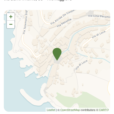
+
−
Leaflet
| ©
OpenStreetMap
contributors ©
CARTO