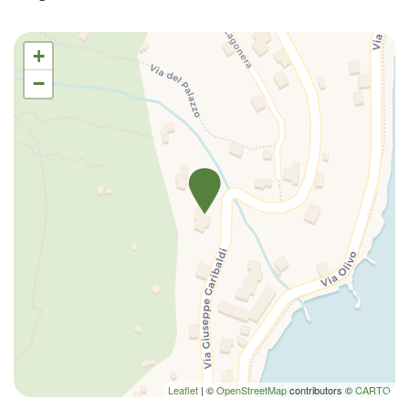
Rilevatore di monossido di carbonio
Spazio esterno
+
TV
−
Vista sul golfo
Vista sull'acqua
Leaflet
| ©
OpenStreetMap
contributors ©
CARTO