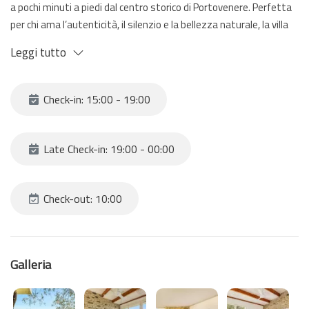
a pochi minuti a piedi dal centro storico di Portovenere. Perfetta
per chi ama l’autenticità, il silenzio e la bellezza naturale, la villa
offre un’esperienza unica di relax e charme.
Leggi tutto
Nota importante: per raggiungere la villa è necessario salire circa
185 gradini, quindi la casa è adatta a persone in buona forma
Check-in: 15:00 - 19:00
fisica.
La proprietà è composta da due corpi distinti:
Late Check-in: 19:00 - 00:00
Zona notte, con tre accoglienti camere da letto arredate in stile
tradizionale e rustico
Check-out: 10:00
Zona giorno, con zona living, cucina attrezzata e area pranzo che
si aprono sulla terrazza panoramica.
Galleria
All’esterno, un grande giardino terrazzato a piane e una
splendida terrazza vista mare invitano a vivere momenti di relax