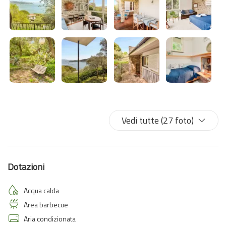
e convivialità all'aperto.
Il parcheggio privato incluso rende il soggiorno ancora più comodo.
Una soluzione ideale per chi cerca una vacanza autentica e
suggestiva, immerso nel verde e a due passi dal cuore vibrante di
Portovenere.
Vedi tutte (27 foto)
Dotazioni
Acqua calda
Area barbecue
Aria condizionata