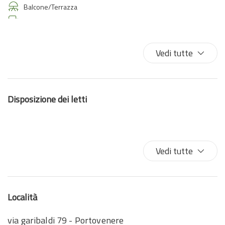
Balcone/Terrazza
Biancheria da letto
Bidet
Cucina
Vedi tutte
Divano
Divano letto
Estintore
Disposizione dei letti
Fornelli
Frigorifero
Giardino
Lavastoviglie
Vedi tutte
Letto matrimoniale
Letto singolo
Parcheggio gratuito
Località
Phon
Piatti e Posate
via garibaldi 79 - Portovenere