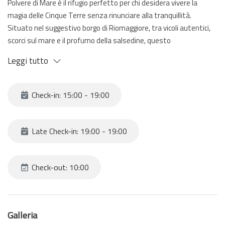
Polvere di Mare è il rifugio perfetto per chi desidera vivere la
magia delle Cinque Terre senza rinunciare alla tranquillità.
Situato nel suggestivo borgo di Riomaggiore, tra vicoli autentici,
scorci sul mare e il profumo della salsedine, questo
appartamento appena ristrutturato accoglie i suoi ospiti in un
Leggi tutto
ambiente curato, spazioso e rilassante.
Situato al secondo piano, l’appartamento può ospitare fino a 6
Check-in: 15:00 - 19:00
persone ed è composto da 3 camere da letto, ambienti luminosi
e una cucina completamente attrezzata, ideale per sentirsi a
casa anche in vacanza e condividere momenti speciali dopo una
Late Check-in: 19:00 - 19:00
giornata tra sentieri panoramici, mare cristallino e borghi colorati.
Per rendere il soggiorno ancora più confortevole è disponibile
anche il Wi-Fi gratuito.
Check-out: 10:00
In una posizione tranquilla di Riomaggiore, a circa 10 minuti a piedi
dalla stazione ferroviaria (in salita), Polvere di Mare rappresenta il
Galleria
punto di partenza ideale per esplorare facilmente tutte le Cinque