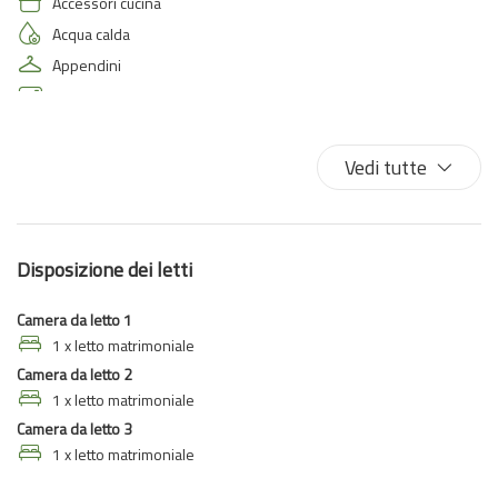
Accessori cucina
Acqua calda
Appendini
Aria condizionata
Aria condizionata autonoma
Aria condizionata in camera
Vedi tutte
Armadi in stanza
Asciugamani
Asse da stiro
Disposizione dei letti
Auto non necessaria
Biancheria da letto
Camera da letto 1
Bicchieri
1 x letto matrimoniale
Camera da letto 2
Bidet
1 x letto matrimoniale
Climatizzatore
Camera da letto 3
Cucina
1 x letto matrimoniale
Doccia