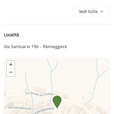
Estintore
Ferro da stiro
Vedi tutte
Fornelli
Forno a microonde
Frigorifero
Località
Gabinetto
Internet wireless
Via Santuario 196 - Riomaggiore
Letti matrimoniali
Macchina caffè/te
+
Non fumatori
−
Nozioni di base sulla cucina
Pentole e padelle
Phon
Piatti
Piatti e ciotole
Piatti e Posate