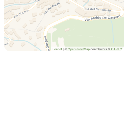
Rilevatore di monossido di carbonio
Riscaldamento
Riscaldamento autonomo
Riscaldamento / Condizionatore autonomo
Tavolo e sedie
TV
Utensili
Leaflet
| ©
OpenStreetMap
contributors ©
CARTO