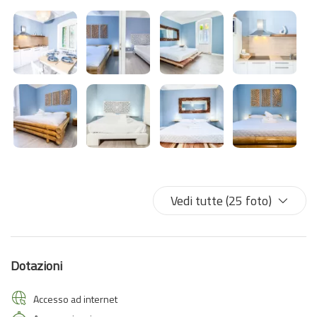
Terre, spostandosi comodamente tra i borghi e vivendo ogni
giorno panorami indimenticabili, tramonti sul mare e atmosfere
autentiche.
Dopo una giornata alla scoperta di Manarola, Vernazza o
Monterosso, potrete tornare alla quiete di Polvere di Mare,
lasciandovi avvolgere dal silenzio e dal comfort di una casa
pensata per il relax.
Perché il bello delle Cinque Terre è scoprirle ogni giorno… e avere
un luogo tranquillo dove sentirsi davvero a casa.
Vedi tutte (25 foto)
Dotazioni
Accesso ad internet