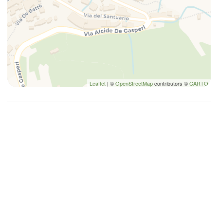
TV
Leaflet
| ©
OpenStreetMap
contributors ©
CARTO