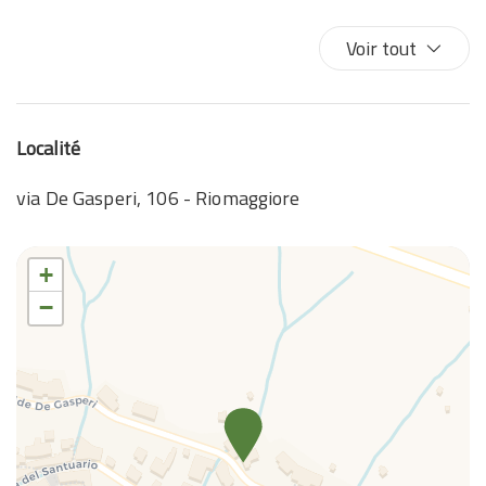
Four à microondes
Internet sans fil
Voir tout
Les essentiels
Linge de lit
Lits doubles
Localité
Lit simple
Notions de cuisine de base
via De Gasperi, 106 - Riomaggiore
Salle de bain privée
Salon privé
+
Sèche-cheveux
−
Serviettes de toilette
Shampooing
Table à repasser
Table et chaises
TV
Air conditioning