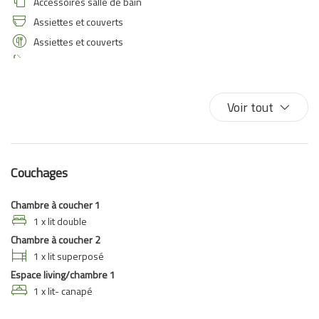
Accessoires salle de bain
Assiettes et couverts
Assiettes et couverts
Bidet
Cafetière/théière
Canapé
Voir tout
Canapé-lit
Chauffage/climatiseur autonome
Climatisation
Couchages
Couverts/ustensiles
Cuisinière
Chambre à coucher 1
Douche
1 x lit double
Chambre à coucher 2
Eau chaude
1 x lit superposé
Entrée privée
Espace living/chambre 1
Fer à repasser
1 x lit- canapé
Four