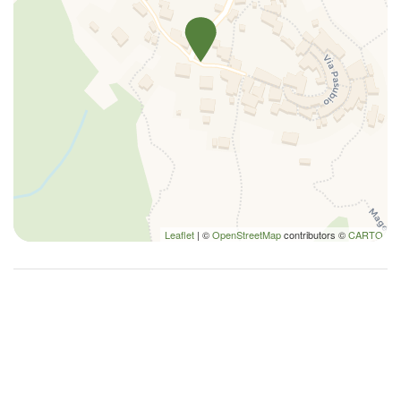
Leaflet
| ©
OpenStreetMap
contributors ©
CARTO