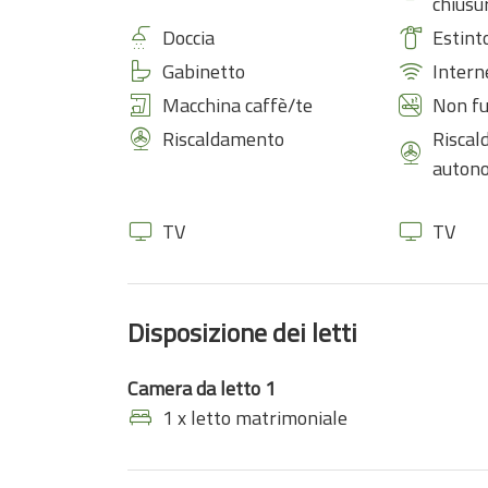
chiusu
Doccia
Estint
Gabinetto
Intern
Macchina caffè/te
Non f
Riscaldamento
Risca
auton
TV
TV
Disposizione dei letti
Camera da letto 1
1 x letto matrimoniale