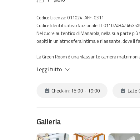
Codice Licenza: 011024-AFF-0311
Codice Identificativo Nazionale: IT011024B4Z46G5
Nel cuore autentico di Manarola, nella sua parte più
ospiti in un’atmosfera intima e rilassante, dove il f
La Green Room è una rilassante camera matrimoniale, i
tonalità verdi trasmettono freschezza e tranquillit
Leggi tutto
recentemente ristrutturata con bagno privato.
Il borgo di Manarola offre scorci unici e un’atmosfe
Check-in: 15:00 - 19:00
Late C
A soli 5 minuti si trova il parcheggio Park Manarola, m
salita).
Galleria