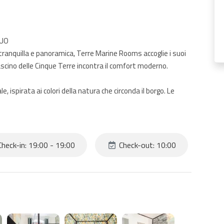
XUO
 tranquilla e panoramica, Terre Marine Rooms accoglie i suoi
ascino delle Cinque Terre incontra il comfort moderno.
spirata ai colori della natura che circonda il borgo. Le
à, ideali dopo una giornata tra mare e sentieri. Camera
ra autentica, perfetta per una vacanza indimenticabile.
heck-in: 19:00 - 19:00
Check-out: 10:00
entre la stazione è raggiungibile in circa 10 minuti a piedi (in