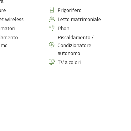
ra
ore
Frigorifero
et wireless
Letto matrimoniale
umatori
Phon
ldamento
Riscaldamento /
omo
Condizionatore
autonomo
TV a colori