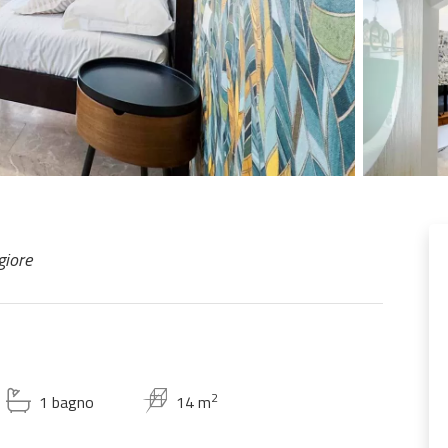
giore
2
1 bagno
14 m