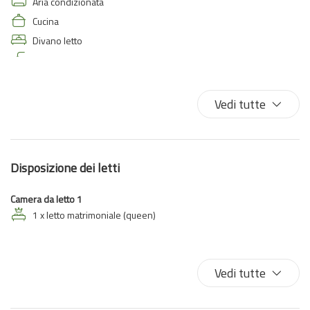
Aria condizionata
Cucina
Divano letto
Doccia
Forno a microonde
Frigorifero
Vedi tutte
Letto matrimoniale
Macchina caffè/te
Pocket Wifi
Disposizione dei letti
Tavolo e sedie
Camera da letto 1
1 x letto matrimoniale (queen)
Vedi tutte