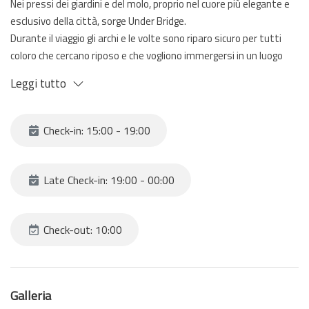
Nei pressi dei giardini e del molo, proprio nel cuore più elegante e
esclusivo della città, sorge Under Bridge.
Durante il viaggio gli archi e le volte sono riparo sicuro per tutti
coloro che cercano riposo e che vogliono immergersi in un luogo
sconosciuto da poter chiamare casa.
Leggi tutto
Under Bridge collega l'eleganza alla sensualità di un luogo che
impareremo a scoprire a poco a poco, proprio come una favola
romantica.
Check-in: 15:00 - 19:00
Tutto era Under Bridge e noi eravamo e saremo Under Bridge.
Under Bridge è costituito da tre ambienti, il soggiorno con divano
letto e tenda che crea un separè e la giusta privacy, la cucina con
Late Check-in: 19:00 - 00:00
bancone per aperitivi e cene romantiche, e la camera da letto con
armadio a vista, la proprietà viene completata dal il bagno con
box doccia in vetro total black.
Check-out: 10:00
In soggiorno e in camera da letto è presente l'aria condizionata
caldo / freddo, al fine di avere sempre la temperatura ideale
durante il soggiorno sia in inverno che in estate.
Galleria