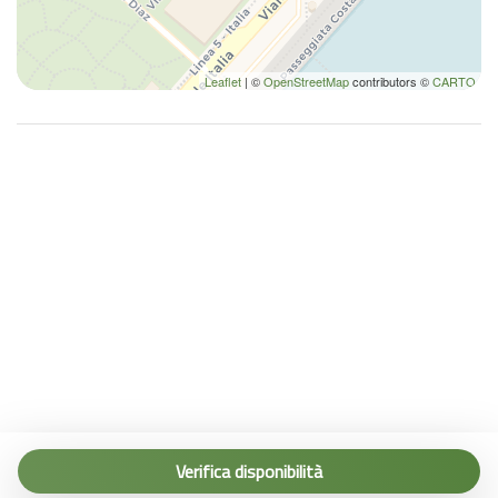
Leaflet
| ©
OpenStreetMap
contributors ©
CARTO
Tel. (+39) 0187 1560067
info@terremarine.it
Verifica disponibilità
Scrivici su WhatsApp