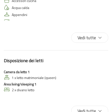
Accessori cucina
Acqua calda
Appendini
Aria condizionata
Aria condizionata autonoma
Armadi in stanza
Vedi tutte
Ascensore
Asciugamani
Asse da stiro
Disposizione dei letti
Balcone
Biancheria da letto
Camera da letto 1
Bicchieri
1 x letto matrimoniale (queen)
Area living/sleeping 1
Bidet
2 x divano letto
Climatizzatore
Cucina
Divano letto
Vedi tutte