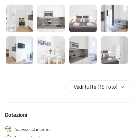
per esplorare le meravigliose Cinque Terre, Portovenere, Lerici e
tutta la splendida Riviera Ligure.
Che siate in viaggio per una vacanza romantica, una fuga tra amici
o un soggiorno alla scoperta del territorio, Urban Chic A vi
accoglierà con stile e comfort.
Vedi tutte (15 foto)
Dotazioni
Accesso ad internet