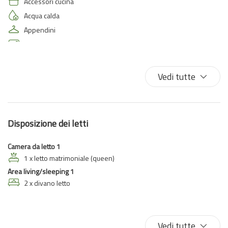
Accessori cucina
Acqua calda
Appendini
Aria condizionata
Aria condizionata autonoma
Armadi in stanza
Vedi tutte
Ascensore
Asciugamani
Asse da stiro
Disposizione dei letti
Balcone
Biancheria da letto
Camera da letto 1
Bicchieri
1 x letto matrimoniale (queen)
Area living/sleeping 1
Bidet
2 x divano letto
Climatizzatore
Cucina
Divano letto
Vedi tutte