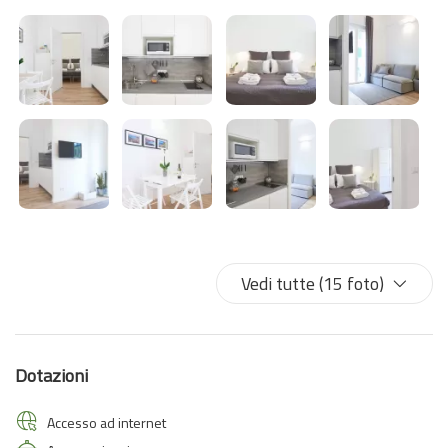
per esplorare le meravigliose Cinque Terre, Portovenere, Lerici e
tutta la splendida Riviera Ligure.
Che siate in viaggio per una vacanza romantica, una fuga tra amici
o un soggiorno alla scoperta del territorio, Urban Chic A vi
accoglierà con stile e comfort.
Vedi tutte (15 foto)
Dotazioni
Accesso ad internet