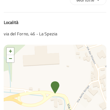
Griglia all'aperto
Internet wireless
Lavastoviglie
Località
Lavatrice
Lavatrice/Asciugatrice
via del Forno, 46 - La Spezia
Letto matrimoniale
Macchina caffè/te
+
Nozioni di base sulla cucina
−
Parcheggio
Parcheggio gratuito
Patio scoperto
Phon
Piscina
Piscina privata
Riscaldamento / Condizionatore autonomo
TV