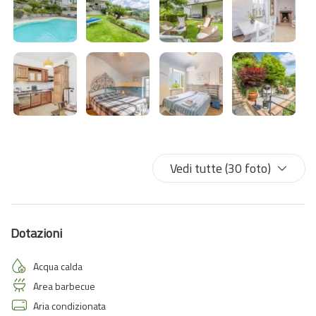
un soggiorno indimenticabile.
Disposta su 2 livelli, Villa La Pescosa vi accoglierà con la sua zona
giorno con cucina e soggiorno con divanoletto e zona notte con
camera da letto matrimoniale, camera doppia e bagno.
Ti aspettiamo per una vacanza da sogno!
E' indispensabile avere la macchina per raggiungere la struttura.
Vedi tutte (30 foto)
Sarà richiesta una caparra pari ad euro 500,00 che sarà poi
restituita al check-out dopo il controllo della struttura.
Dotazioni
Acqua calda
Area barbecue
Aria condizionata