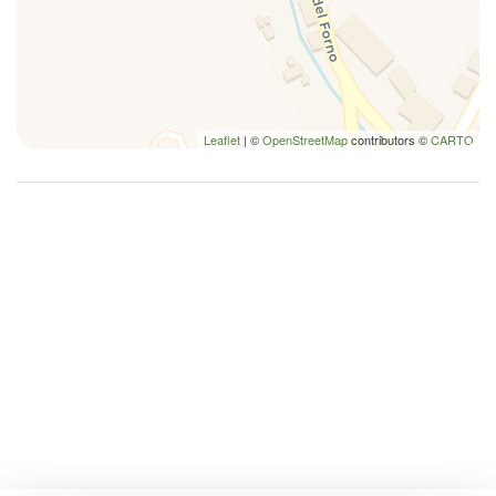
TV
Twin bed
Leaflet
| ©
OpenStreetMap
contributors ©
CARTO