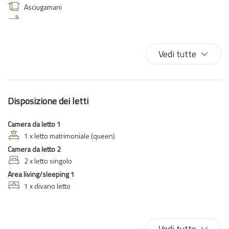
Asciugamani
Asse da stiro
Auto necessaria
Balcone/Terrazza
Vedi tutte
Biancheria da letto
Bidet
Climatizzatore
Disposizione dei letti
Cucina
Doccia
Camera da letto 1
Ferro da stiro
1 x letto matrimoniale (queen)
Camera da letto 2
Fornelli
2 x letto singolo
Forno
Area living/sleeping 1
Forno a microonde
1 x divano letto
Frigorifero
Gabinetto
Giardino
Vedi tutte