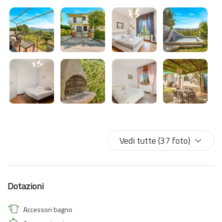
circostanti e lasciati incantare dai colori e dai profumi della
campagna.
Posizione Strategica: Situata a breve distanza da La Spezia e
dalle affascinanti Cinque Terre, la nostra villa rappresenta il
punto di partenza ideale per esplorare le bellezze naturali e
culturali della regione.
Tre camere da letto matrimoniali, due cucine, due bagno , giardino
, terrazza, due soggiorni , cosa volere di più per la propria vacanza
?
Vedi tutte (37 foto)
Dotazioni
Accessori bagno