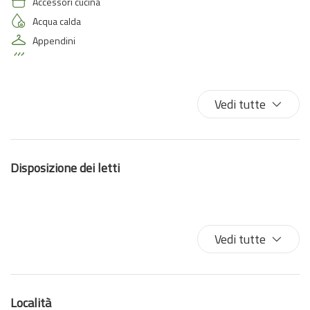
Accessori cucina
Acqua calda
Appendini
Area barbecue
Asciugamani
Asse da stiro
Vedi tutte
Bagno privato
Biancheria da letto
Bidet
Disposizione dei letti
Cucina
Divano
Doccia
Estintore
Vedi tutte
Ferro da stiro
Fornelli
Forno
Località