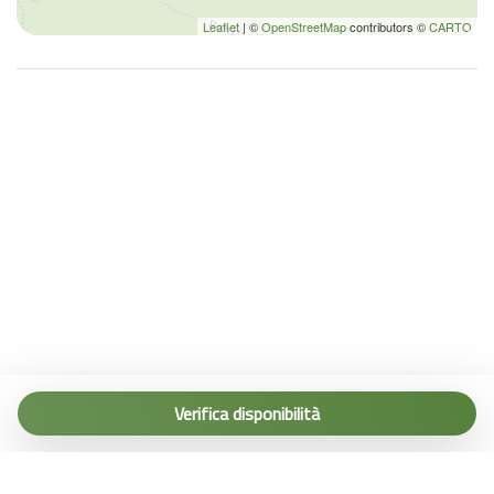
Seggiolone
Leaflet
| ©
OpenStreetMap
contributors ©
CARTO
Shampoo
Tavolo e sedie
TV
TV
Utensili
Tel. (+39) 0187 1560067
info@terremarine.it
Verifica disponibilità
Scrivici su WhatsApp