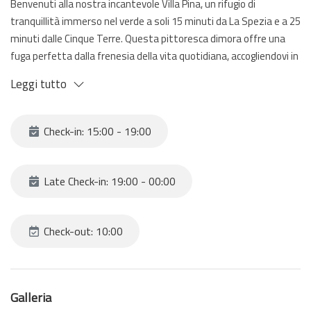
Benvenuti alla nostra incantevole Villa Pina, un rifugio di
tranquillità immerso nel verde a soli 15 minuti da La Spezia e a 25
minuti dalle Cinque Terre. Questa pittoresca dimora offre una
fuga perfetta dalla frenesia della vita quotidiana, accogliendovi in
un ambiente sereno e rigenerante, grazie alla sua grandezza e
Leggi tutto
all'incredibile spazio esterno dotato di barbecue e una piccola
piscina esterna (aperta da giugno a settembre)
Check-in: 15:00 - 19:00
Caratteristiche della Villa:
Atmosfera Rustica e Accogliente: Arredata con gusto rustico e
Late Check-in: 19:00 - 00:00
dotata di tutti i comfort, la nostra villa offre un'atmosfera calda
e accogliente, ideale per rilassarsi e rigenerarsi.
Ampio Spazio Esterno: Goditi la pace e la tranquillità del nostro
Check-out: 10:00
vasto giardino, perfetto per passeggiate rilassanti, pic-nic
all'aperto e momenti di svago in mezzo alla natura e un breve
bagno rigenerante nella piccola piscina di design nella proprietà
Galleria
Vista Panoramica: Ammira panorami mozzafiato sulle colline