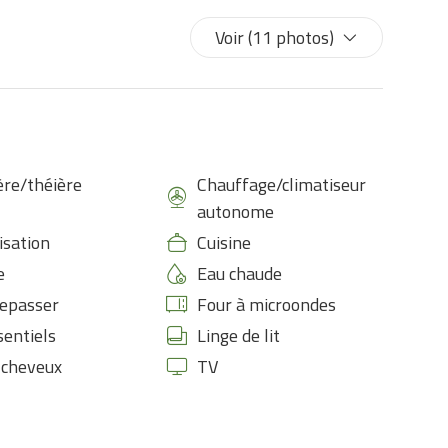
Voir (11 photos)
ère/théière
Chauffage/climatiseur
autonome
isation
Cuisine
e
Eau chaude
repasser
Four à microondes
sentiels
Linge de lit
-cheveux
TV