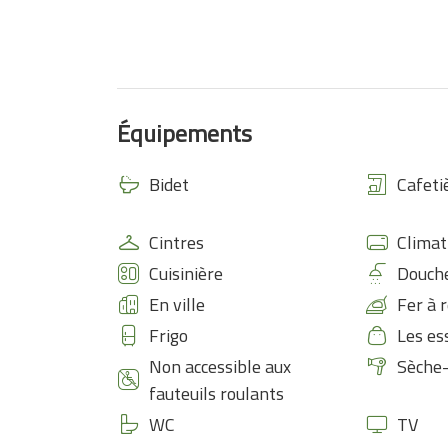
Équipements
Bidet
Cafeti
Cintres
Climat
Cuisinière
Douch
En ville
Fer à 
Frigo
Les es
Non accessible aux
Sèche
fauteuils roulants
WC
TV