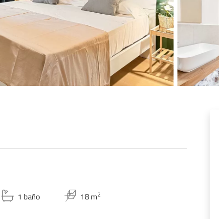
2
1 baño
18 m