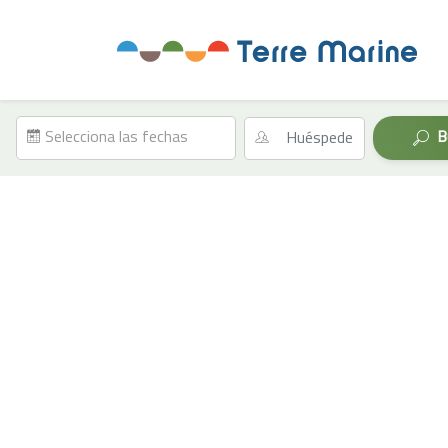
Prenota direttamente case vacanze su questo sito web al
Selecciona las fechas
B
Nombre establecimiento
Ubicación
Dormitorios