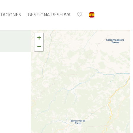
info@terremarine.it
Tel. (+39) 0187 1560067
ITACIONES
GESTIONA RESERVA
+
−