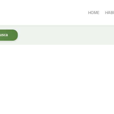
le migliori tariffe online
HOME
HAB
usca
Tipología
Servicios