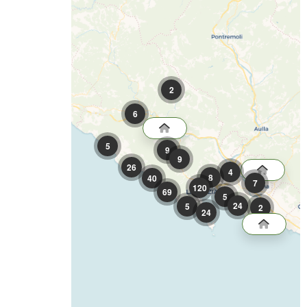
2
6
5
9
9
26
4
8
40
7
120
69
5
24
5
2
24