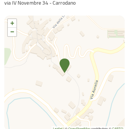
via IV Novembre 34 - Carrodano
Toallas
TV
TV
+
Wifi
−
Wifi wireless
Leaflet
| ©
OpenStreetMap
contributors ©
CARTO