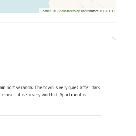
Leaflet
| ©
OpenStreetMap
contributors ©
CARTO
ain port veranda. The town is very quiet after dark
 cruise - it is so very worth it. Apartment is