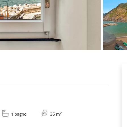
2
1 bagno
36 m