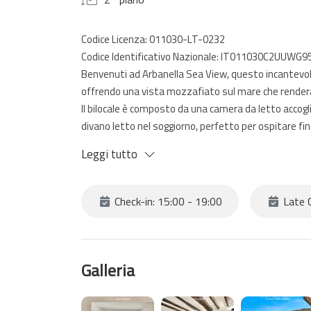
Codice Licenza: 011030-LT-0232
Codice Identificativo Nazionale: IT011030C2UUWG9
Benvenuti ad Arbanella Sea View, questo incantevole 
offrendo una vista mozzafiato sul mare che renderà 
Il bilocale è composto da una camera da letto acco
divano letto nel soggiorno, perfetto per ospitare fi
Dotato di tutti i comfort moderni, tra cui Wi-Fi gra
Leggi tutto
Perfetta per coppie, famiglie o piccoli gruppi di amic
immergendosi nella cultura locale.
Check-in: 15:00 - 19:00
Late C
Galleria