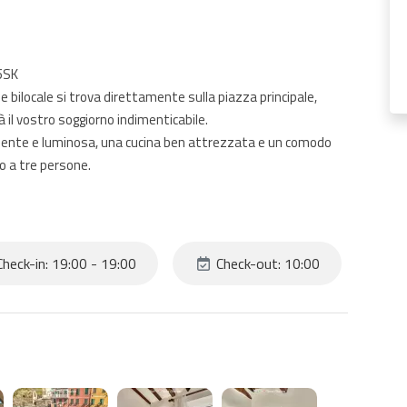
5SK
bilocale si trova direttamente sulla piazza principale,
il vostro soggiorno indimenticabile.
gliente e luminosa, una cucina ben attrezzata e un comodo
no a tre persone.
tuito, aria condizionata e una TV a schermo piatto.
i che desiderano esplorare le meraviglie delle Cinque Terre
heck-in: 19:00 - 19:00
Check-out: 10:00