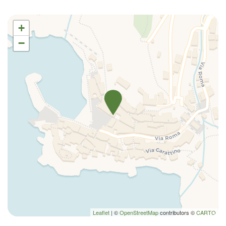
WC
+
−
Leaflet
| ©
OpenStreetMap
contributors ©
CARTO