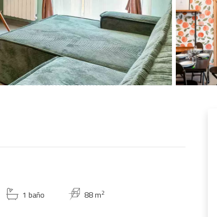
2
1 baño
88 m