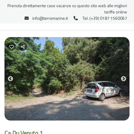
Prenota direttamente case vacanze su questo sito web alle migliori
tariffe online
info@terremarine.it
Tel. (+39) 0187 1560067
Previous
Nex
Ca Du Venuto 1