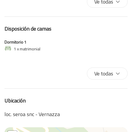
Ve todas
Lavadora
Plancha para ropa
Sofá cama
Disposición de camas
TV
TV
Dormitorio 1
Vistas al agua
1 x matrimonial
Ve todas
Ubicación
loc. seroa snc - Vernazza