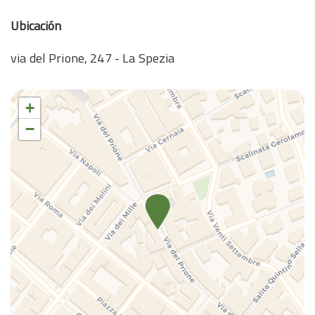
Secador de pelo
Ubicación
Sofá
Televisión
via del Prione, 247 - La Spezia
TV
TV
+
Wifi wireless
−