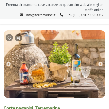
Prenota direttamente case vacanze su questo sito web alle migliori
tariffe online
info@terremarine.it
Tel. (+39) 0187 1560067
Previous
Nex
Corte paganini, Terremarine