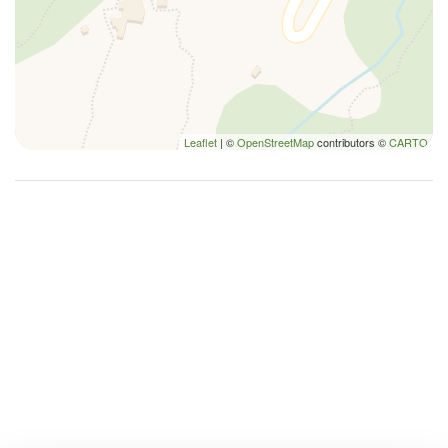
Leaflet
| ©
OpenStreetMap
contributors ©
CARTO