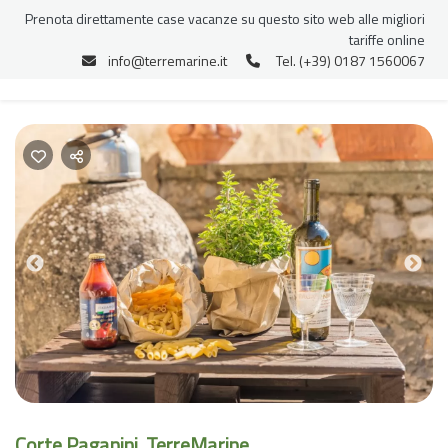
Prenota direttamente case vacanze su questo sito web alle migliori
tariffe online
info@terremarine.it
Tel. (+39) 0187 1560067
Previous
Nex
Corte Paganini, TerreMarine