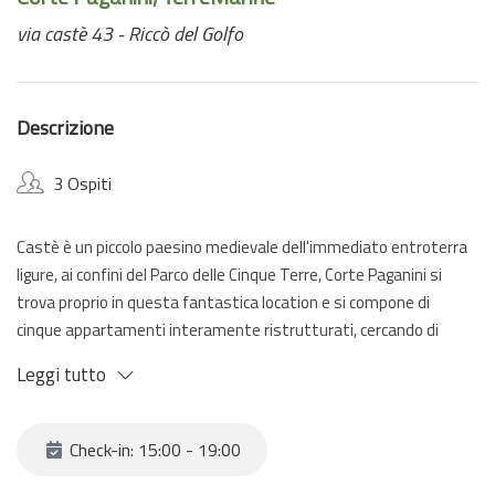
via castè 43 - Riccò del Golfo
Descrizione
3 Ospiti
Castè è un piccolo paesino medievale dell'immediato entroterra
ligure, ai confini del Parco delle Cinque Terre, Corte Paganini si
trova proprio in questa fantastica location e si compone di
cinque appartamenti interamente ristrutturati, cercando di
conservare gli ambienti e i materiali esistenti.
Leggi tutto
L'arredamento coniuga la più moderna funzionalità con rispetto e
il gusto della tradizione locale.
Check-in: 15:00 - 19:00