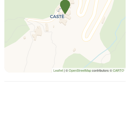
Leaflet
| ©
OpenStreetMap
contributors ©
CARTO