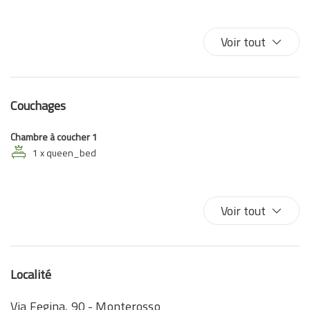
TV avec télécommande
Wifi haut débit
Voir tout
TV
Couchages
Chambre à coucher 1
1 x queen_bed
Voir tout
Localité
Via Fegina, 90 - Monterosso