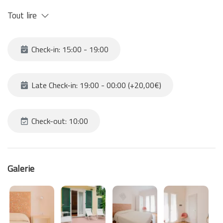
climatisation. Possibilité de réserver également la chambre 203
Tout lire
si vous souhaitez disposer de deux chambres communicantes.
N'oubliez pas que pour vous retrouver dans cette position
fantastique, il est nécessaire de monter environ 120 marches
Check-in: 15:00 - 19:00
pour atteindre la structure.
Late Check-in: 19:00 - 00:00 (+20,00€)
Check-out: 10:00
Galerie