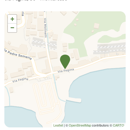
+
−
Leaflet
| ©
OpenStreetMap
contributors ©
CARTO